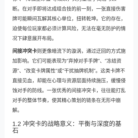
断。在对手即将达成组合技的前一刻，一张直接伤害
牌可能瞬间瓦解其核心单位，扭转乾坤。它的存在，
迫使每位玩家都必须计算风险，无法在毫无防护的情
况下肆意展开布局。
间接冲突卡
则更像暗流下的漩涡，通过迂回的方式施
加影响。它们可能表现为“弃掉对手手牌”、“冻结资
源”、“改变卡牌属性”或“干扰抽牌机制”。这类卡牌不
直接见血，却能在心理与资源层面持续施压，缓慢侵
蚀对手的防线。一张优秀的间接冲突卡，往往能打乱
对手的整体节奏，使其精心策划的链条在无形中崩
解。
1.2 冲突卡的战略意义：平衡与深度的基
石