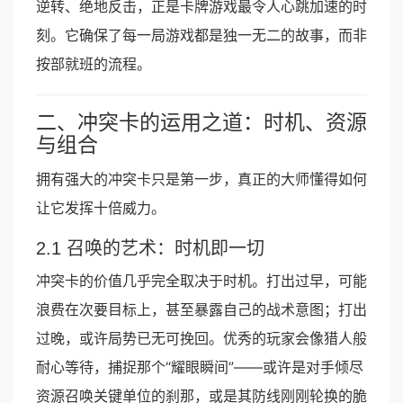
逆转、绝地反击，正是卡牌游戏最令人心跳加速的时
刻。它确保了每一局游戏都是独一无二的故事，而非
按部就班的流程。
二、冲突卡的运用之道：时机、资源
与组合
拥有强大的冲突卡只是第一步，真正的大师懂得如何
让它发挥十倍威力。
2.1 召唤的艺术：时机即一切
冲突卡的价值几乎完全取决于时机。打出过早，可能
浪费在次要目标上，甚至暴露自己的战术意图；打出
过晚，或许局势已无可挽回。优秀的玩家会像猎人般
耐心等待，捕捉那个“耀眼瞬间”——或许是对手倾尽
资源召唤关键单位的刹那，或是其防线刚刚轮换的脆