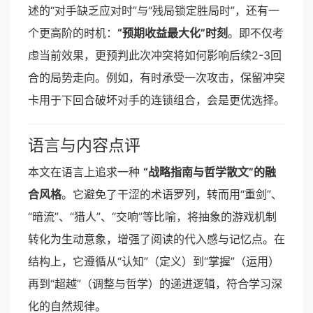
述的“对手缺乏应对时”与“残局锁定胜局时”，还有一
个更高阶的时机：
“预期收益最大化”时刻
。即不仅考
虑当前效果，更预判此次冲突将如何影响后续2-3回
合的局势走向。例如，有时承受一次攻击，保留冲突
卡用于下回合破坏对手的连锁组合，会是更优选择。
语言与内容点评
本文在语言上追求一种
“战略指南与哲学散文”的融
合风格
。它避免了干涩的术语罗列，转而用“重剑”、
“暗流”、“猎人”、“交响”等比喻，将抽象的游戏机制
转化为生动意象，增强了阅读的代入感与记忆点。在
结构上，它遵循从“认知”（定义）到“掌握”（运用）
再到“超越”（调整与哲学）的递进逻辑，符合学习深
化的自然规律。