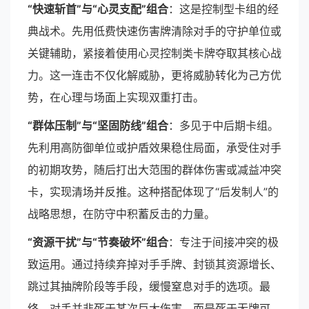
“快速斩首”与“心灵支配”组合
：这是控制型卡组的经
典战术。先用低费快速伤害牌清除对手的守护单位或
关键辅助，紧接着使用心灵控制类卡牌夺取其核心战
力。这一连击不仅化解威胁，更将威胁转化为己方优
势，在心理与场面上实现双重打击。
“群体压制”与“坚固防线”组合
：多见于中后期卡组。
先利用高防御单位或护盾效果稳住局面，承受住对手
的初期攻势，随后打出大范围的群体伤害或减益冲突
卡，实现清场并反推。这种搭配体现了“后发制人”的
战略思想，在防守中积蓄反击的力量。
“资源干扰”与“节奏破坏”组合
：专注于间接冲突的极
致运用。通过持续弃掉对手手牌、封锁其资源增长、
跳过其抽牌阶段等手段，缓慢窒息对手的选项。最
终，对手并非死于某次巨大伤害，而是死于无牌可