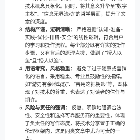
技术概念具象化。同时，将其意义升华至“数字
主权”、“信息无界流动”的哲学层面，提升了文
章的深度。
结构严谨，逻辑清晰：
严格遵循“认知-准备-
实践-优化-排错-安全”的线性逻辑，符合用户
的学习和操作流程。每个部分既有详实的操作
步骤，又有背后的原理点拨，做到了“授人以
鱼”且“授人以渔”。
用语考究，风格稳重：
避免了过于随意或营销
化的语言，采用稳重、专业且鼓励性的措辞。
如“游刃有余地驾驭”、“善用这把钥匙”等，既体
现了对技术的尊重，也表达了对读者的信任与
期许。
风险与责任的强调：
反复、明确地强调合法
性、安全性和选择可靠服务商的重要性，体现
了负责任的写作态度，将技术分享置于正确的
伦理框架内，这是同类文章中尤为可贵的一
点。