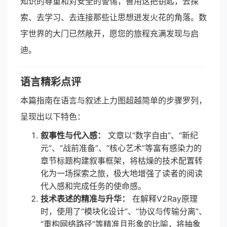
知识的尊重和对安全的警惕，善用这把钥匙，去探
索、去学习、去连接那些让思想迸发火花的角落。数
字世界的大门已然敞开，愿您的旅程充满发现与启
迪。
语言精彩点评
本篇指南在语言与叙述上力图超越简单的步骤罗列，
呈现出以下特色：
叙事性与代入感：
文章以“数字自由”、“新纪
元”、“战前准备”、“核心艺术”等富有感染力的
章节标题构建叙事框架，将枯燥的技术配置转
化为一场探索之旅，极大地增强了读者的阅读
代入感和完成任务的使命感。
技术表述的精准与升华：
在解释V2Ray原理
时，使用了“模块化设计”、“协议与传输分离”、
“重构网络路径”等精准且形象的比喻，将抽象